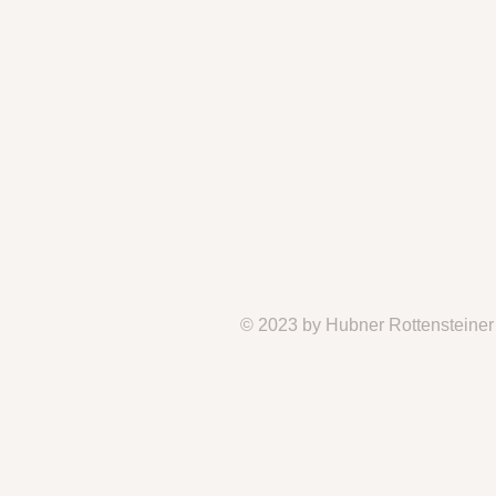
Um mit uns in Kontakt zu treten,
Tel:
+43 664 1303553
Email:
office@hr.immo
Impressum
Datenschutz
© 2023 by Hubner Rottensteine