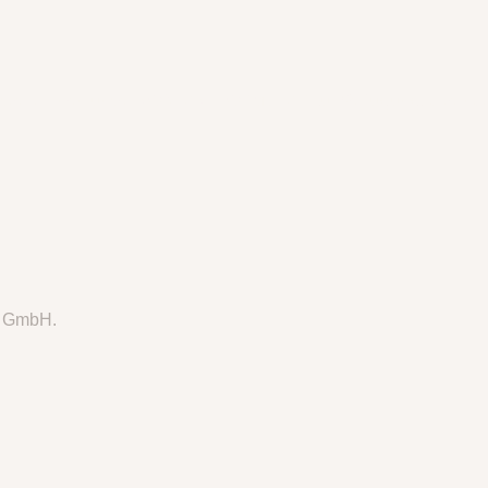
 steht Ihnen unser
KONTAKTFORMULAR
zur Verfügung, alternat
r GmbH.